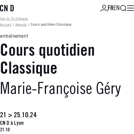
Aller
Reche
FR
EN
au
contenu
Fil d'ariane
Voir le Fil d'Ariane
principal
Accueil
/
Agenda
/
Cours quotidien Classique
entraînement
Cours quotidien
Classique
Marie-Françoise Géry
21 > 25.10.24
CN D à Lyon
21.10