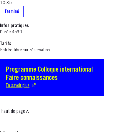
10:35
Terminé
Infos pratiques
Durée 4h30
Tarifs
Entrée libre sur réservation
Programme Colloque international
S'ouvre dans une nouvelle fenêtre
Faire connaissances
En savoir plus
haut de page