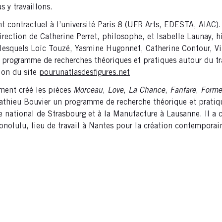
s y travaillons.
nt contractuel à l’université Paris 8 (UFR Arts, EDESTA, AIAC).
rection de Catherine Perret, philosophe, et Isabelle Launay, hi
lesquels Loïc Touzé, Yasmine Hugonnet, Catherine Contour, Vi
programme de recherches théoriques et pratiques autour du tra
ion du site
pourunatlasdesfigures.net
ment créé les pièces
Morceau
,
Love
,
La Chance
,
Fanfare
,
Forme
Mathieu Bouvier un programme de recherche théorique et pratique
e national de Strasbourg et à la Manufacture à Lausanne. Il a 
onolulu, lieu de travail à Nantes pour la création contemporai