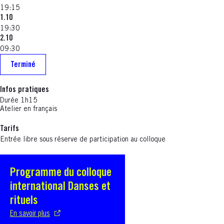
19:15
1.10
19:30
2.10
09:30
Terminé
Infos pratiques
Durée 1h15
Atelier en français
Tarifs
Entrée libre sous réserve de participation au colloque
Programme du colloque
S'ouvre dans une nouvelle fenêtre
international Danses et
rituels
En savoir plus