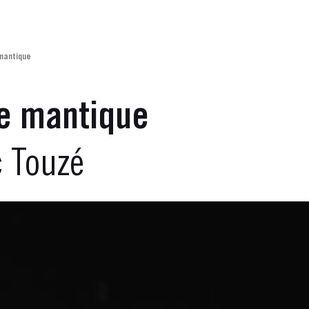
 mantique
se mantique
c Touzé