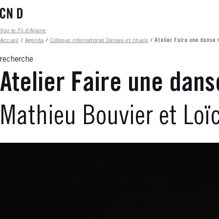
Aller
au
contenu
Fil d'ariane
Voir le Fil d'Ariane
principal
Accueil
/
Agenda
/
Colloque international Danses et rituels
/
Atelier Faire une danse
recherche
Atelier Faire une dan
Mathieu Bouvier et Loï