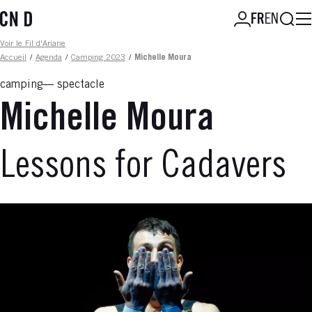
Aller
Reche
FR
EN
au
contenu
Fil d'ariane
Voir le Fil d'Ariane
principal
Accueil
/
Agenda
/
Camping 2023
/
Michelle Moura
camping
spectacle
Michelle Moura
Lessons for Cadavers