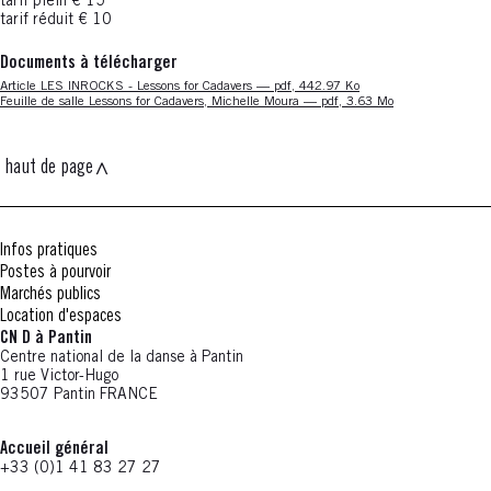
tarif plein € 15
tarif réduit € 10
Documents à télécharger
Nouvelle fenêtre
Article LES INROCKS - Lessons for Cadavers — pdf, 442.97 Ko
Nouvelle fenêtre
Feuille de salle Lessons for Cadavers, Michelle Moura — pdf, 3.63 Mo
haut de page
Infos pratiques
Postes à pourvoir
Marchés publics
Location d'espaces
CN D à Pantin
Centre national de la danse à Pantin
1 rue Victor-Hugo
93507 Pantin FRANCE
Accueil général
+33 (0)1 41 83 27 27