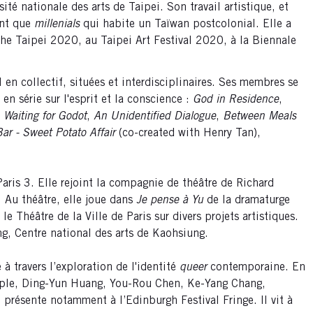
té nationale des arts de Taipei. Son travail artistique, et
ant que
millenials
qui habite un Taïwan postcolonial. Elle a
he Taipei 2020, au Taipei Art Festival 2020, à la Biennale
en collectif, situées et interdisciplinaires. Ses membres se
en série sur l'esprit et la conscience :
God in Residence
,
,
Waiting for Godot
,
An Unidentified Dialogue
,
Between Meals
ar - Sweet Potato Affair
(co-created with Henry Tan),
 Paris 3. Elle rejoint la compagnie de théâtre de Richard
 Au théâtre, elle joue dans
Je pense à Yu
de la dramaturge
Théâtre de la Ville de Paris sur divers projets artistiques.
ing, Centre national des arts de Kaohsiung.
à travers l’exploration de l'identité
queer
contemporaine. En
 Apple, Ding-Yun Huang, You-Rou Chen, Ke-Yang Chang,
présente notamment à l’Edinburgh Festival Fringe. Il vit à