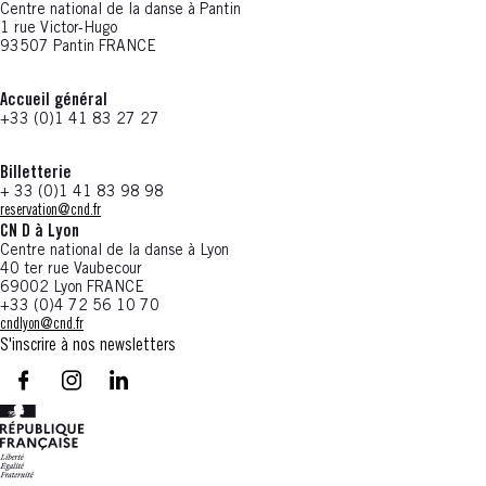
Centre national de la danse à Pantin
1 rue Victor-Hugo
93507 Pantin FRANCE
Accueil général
+33 (0)1 41 83 27 27
Billetterie
+ 33 (0)1 41 83 98 98
reservation@cnd.fr
CN D à Lyon
Centre national de la danse à Lyon
40 ter rue Vaubecour
69002 Lyon FRANCE
+33 (0)4 72 56 10 70
cndlyon@cnd.fr
S'inscrire à nos newsletters
facebook - CN D - Nouvelle fenêtre
instagram - CN D - Nouvelle fenêtre
LinkedIn - CN D - Nouvelle fenêtre