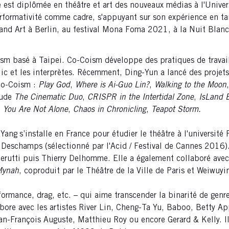
est diplômée en théâtre et art des nouveaux médias à l'Universi
erformativité comme cadre, s'appuyant sur son expérience en t
and Art à Berlin, au festival Mona Foma 2021, à la Nuit Blanc
sm basé à Taipei. Co-Coism développe des pratiques de travail 
lic et les interprètes. Récemment, Ding-Yun a lancé des projets 
 Co-Coism :
Play God
,
Where is Ai-Guo Lin?
,
Walking to the Moon
lude
The Cinematic Duo
,
CRISPR in the Intertidal Zone
,
IsLand B
,
You Are Not Alone
,
Chaos in Chronicling
,
Teapot Storm.
 Yang
s’installe en France pour étudier le théâtre à l'université
Deschamps (sélectionné par l'Acid / Festival de Cannes 2016).
utti puis Thierry Delhomme. Elle a également collaboré avec le 
Mynah
, coproduit par le Théâtre de la Ville de Paris et Weiwuy
ormance, drag, etc. – qui aime transcender la binarité de genre 
labore avec les artistes River Lin, Cheng-Ta Yu, Baboo, Betty
n-François Auguste, Matthieu Roy ou encore Gerard & Kelly. Il 