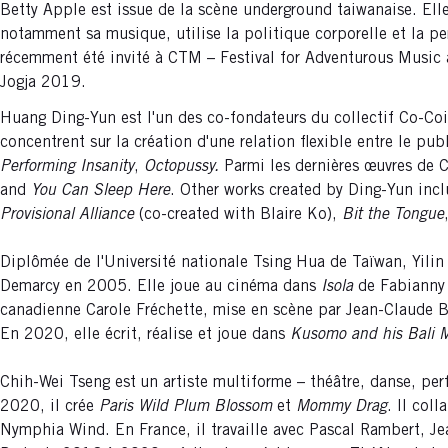
Betty Apple est issue de la scène underground taiwanaise. Elle 
notamment sa musique, utilise la politique corporelle et la p
récemment été invité à CTM – Festival for Adventurous Music 
Jogja 2019.
Huang Ding-Yun est l'un des co-fondateurs du collectif Co-Coi
concentrent sur la création d'une relation flexible entre le pub
Performing Insanity
,
Octopussy.
Parmi les dernières œuvres de
and
You Can Sleep Here
. Other works created by Ding-Yun inc
Provisional Alliance
(co-created with Blaire Ko),
Bit the Tongue
Diplômée de l'Université nationale Tsing Hua de Taïwan, Yilin
Demarcy en 2005. Elle joue au cinéma dans
Isola
de Fabianny 
canadienne Carole Fréchette, mise en scène par Jean-Claude Ber
En 2020, elle écrit, réalise et joue dans
Kusomo and his Bali 
Chih-Wei Tseng est
un artiste multiforme – théâtre, danse, perf
2020, il crée
Paris Wild Plum Blossom
et
Mommy Drag
. Il col
Nymphia Wind. En France, il travaille avec Pascal Rambert, Jea