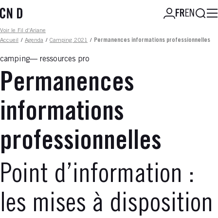
Aller
Reche
FR
EN
au
contenu
Fil d'ariane
Voir le Fil d'Ariane
principal
Accueil
/
Agenda
/
Camping 2021
/
Permanences informations professionnelles
camping
ressources pro
Permanences
informations
professionnelles
Point d’information :
les mises à disposition