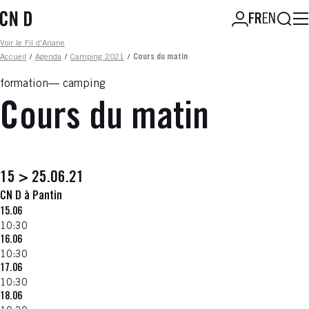
Aller
Reche
FR
EN
au
contenu
Fil d'ariane
Voir le Fil d'Ariane
principal
Accueil
/
Agenda
/
Camping 2021
/
Cours du matin
formation
camping
Cours du matin
15 > 25.06.21
CN D à Pantin
15.06
10:30
16.06
10:30
17.06
10:30
18.06