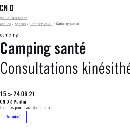
Aller
au
contenu
Fil d'ariane
Voir le Fil d'Ariane
principal
Accueil
/
Agenda
/
Camping 2021
/
Camping santé
camping
Camping santé
Consultations kinésith
15 > 24.06.21
CN D à Pantin
tous les jours sauf dimanche
Terminé