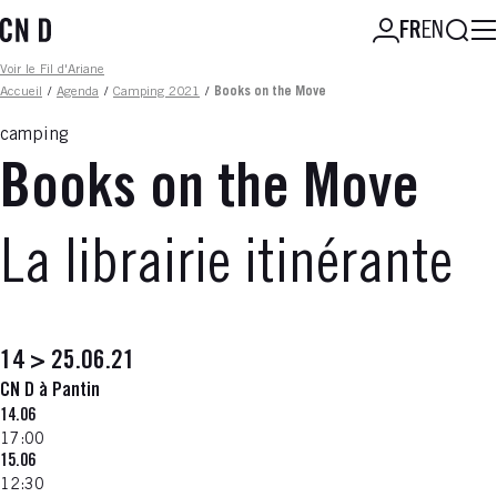
Aller
Reche
FR
EN
au
contenu
Fil d'ariane
Voir le Fil d'Ariane
principal
Accueil
/
Agenda
/
Camping 2021
/
Books on the Move
camping
Books on the Move
La librairie itinérante
14 > 25.06.21
CN D à Pantin
14.06
17:00
15.06
12:30