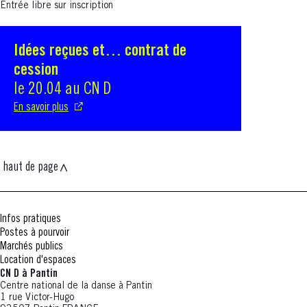
Entrée libre sur inscription
Idées reçues et… contrat de
S'ouvre dans une nouvelle fenêtre
cession
le 20.04 au CN D
En savoir plus
haut de page
Infos pratiques
Postes à pourvoir
Marchés publics
Location d'espaces
CN D à Pantin
Centre national de la danse à Pantin
1 rue Victor-Hugo