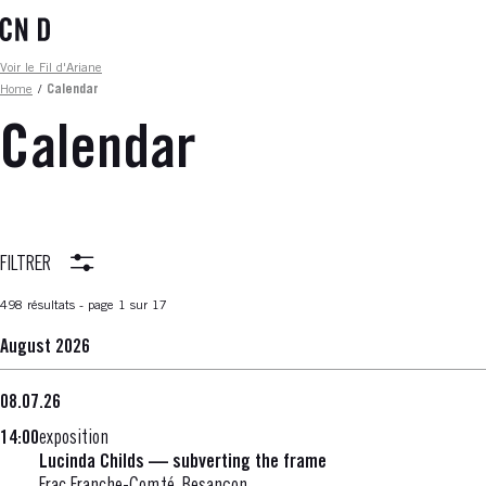
Skip
to
main
Fil d'ariane
Voir le Fil d'Ariane
content
Home
/
Calendar
Calendar
FILTRER
498 résultats - page 1 sur 17
August 2026
08.07.26
14:00
exposition
Lucinda Childs — subverting the frame