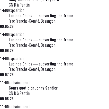
Daily classes Jens Bjerregaard
CN D à Pantin
14:00
exposition
Lucinda Childs — subverting the frame
Frac Franche-Comté, Besançon
09.05.26
14:00
exposition
Lucinda Childs — subverting the frame
Frac Franche-Comté, Besançon
09.06.26
14:00
exposition
Lucinda Childs — subverting the frame
Frac Franche-Comté, Besançon
09.07.26
11:00
entraînement
Cours quotidien Jenny Sandler
CN D à Pantin
09.08.26
11:00
entraînement