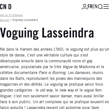
Aller
Reche
FR
EN
au
contenu
Fil d'ariane
Voir le Fil d'Ariane
principal
Accueil
/
Voguing Lasseindra
Voguing Lasseindra
Né dans le Harlem des années 1960, le
voguing
est plus qu’un
style de danse, c’est une véritable culture qui s’est
développée ensuite dans la communauté noire et gay
américaine, popularisée par le titre
Vogue
de Madonna et le
célèbre documentaire
Paris is Burning
. Les danseurs, réunis
dans les Balls, reproduisent les poses des mannequins des
magazines et des défilés. Le
voguing
se pratique selon trois
grandes catégories : le
old way
, le
new way
et le
vogue fem
.
Voguer, c’est non seulement savoir danser, mais aussi briller
face à son public. Un art complexe qui se pratique souvent en
talon aiguille ! Lasseindra revient cet automne pour faire