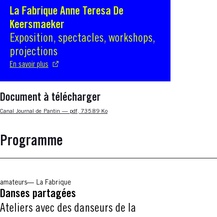
La Fabrique Anne Teresa De
S'ouvre dans une nouvelle fenêtre
Keersmaeker
Exposition, spectacles, workshops,
projections
En savoir plus
Document à télécharger
Nouvelle fenêtre
Canal Journal de Pantin — pdf, 735.89 Ko
Programme
amateurs
La Fabrique
Danses partagées
Ateliers avec des danseurs de la