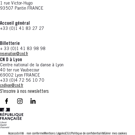
1 rue Victor-Hugo
93507 Pantin FRANCE
Accueil général
+33 (0)1 41 83 27 27
Billetterie
+ 33 (0)1 41 83 98 98
reservation@cnd.fr
CN D à Lyon
Centre national de la danse à Lyon
40 ter rue Vaubecour
69002 Lyon FRANCE
+33 (0)4 72 56 10 70
cndlyon@cnd.fr
S'inscrire à nos newsletters
facebook - CN D - Nouvelle fenêtre
instagram - CN D - Nouvelle fenêtre
LinkedIn - CN D - Nouvelle fenêtre
Accessibilité : non conforme
Mentions Légales
CGU
Politique de confidentialité
Gérer mes cookies