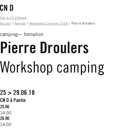
Aller
au
contenu
Fil d'ariane
Voir le Fil d'Ariane
principal
Accueil
/
Agenda
/
Workshops Camping 2018
/
Pierre Droulers
camping
formation
Pierre Droulers
Workshop camping
25 > 29.06.18
CN D à Pantin
25.06
14:00
26.06
14:00