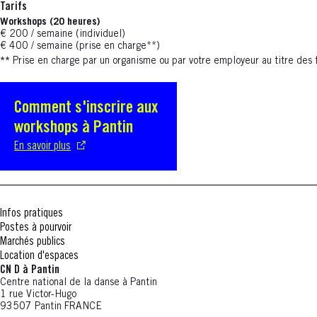
Tarifs
Workshops (20 heures)
€ 200 / semaine (individuel)
€ 400 / semaine (prise en charge**)
**
Prise en charge par un organisme ou par votre employeur au titre des 
Comment s'inscrire aux
S'ouvre dans une nouvelle fenêtre
workshops à Pantin
En savoir plus
Infos pratiques
Postes à pourvoir
Marchés publics
Location d'espaces
CN D à Pantin
Centre national de la danse à Pantin
1 rue Victor-Hugo
93507 Pantin FRANCE