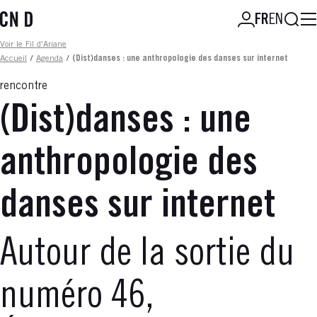
Aller
Reche
FR
EN
au
contenu
Fil d'ariane
Voir le Fil d'Ariane
principal
Accueil
/
Agenda
/
(Dist)danses : une anthropologie des danses sur internet
rencontre
(Dist)danses : une
anthropologie des
danses sur internet
Autour de la sortie du
numéro 46,