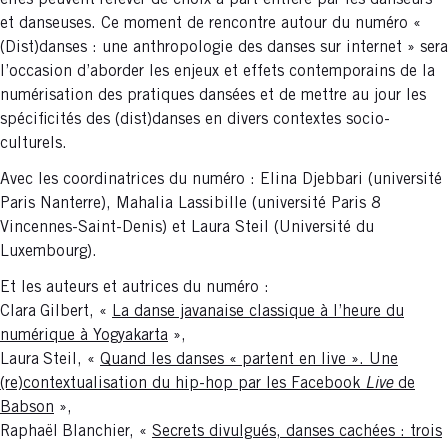
elles peuvent relever de choix à part entière par les danseurs
et danseuses. Ce moment de rencontre autour du numéro «
(Dist)danses : une anthropologie des danses sur internet » sera
l’occasion d’aborder les enjeux et effets contemporains de la
numérisation des pratiques dansées et de mettre au jour les
spécificités des (dist)danses en divers contextes socio-
culturels.
Avec les coordinatrices du numéro : Elina Djebbari (université
Paris Nanterre), Mahalia Lassibille (université Paris 8
Vincennes-Saint-Denis) et Laura Steil (Université du
Luxembourg).
Et les auteurs et autrices du numéro :
Clara
Gilbert, «
La danse javanaise classique à l’heure du
numérique à Yogyakarta
»,
Laura
Steil, «
Quand les danses « partent en live ». Une
(re)contextualisation du hip-hop par les Facebook
Live
de
Babson
»,
Raphaël
Blanchier, «
Secrets divulgués, danses cachées : trois