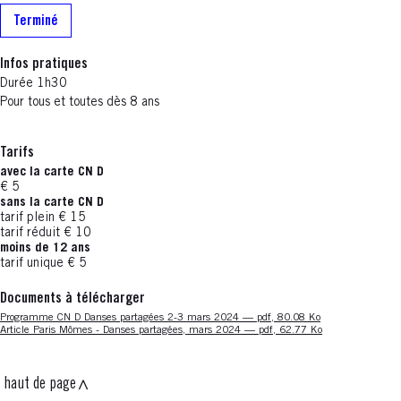
Terminé
Infos pratiques
Durée 1h30
Pour tous et toutes dès 8 ans
Tarifs
avec la carte CN D
€ 5
sans la carte CN D
tarif plein € 15
tarif réduit € 10
moins de 12 ans
tarif unique € 5
Documents à télécharger
Nouvelle fenêtre
Programme CN D Danses partagées 2-3 mars 2024 — pdf, 80.08 Ko
Nouvelle fenêtre
Article Paris Mômes - Danses partagées, mars 2024 — pdf, 62.77 Ko
haut de page