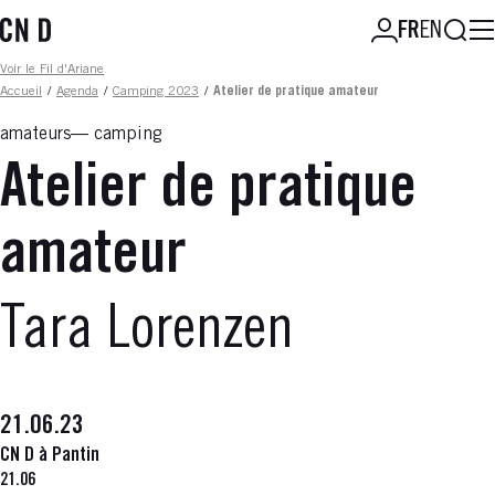
Aller
Reche
FR
EN
au
contenu
Fil d'ariane
Voir le Fil d'Ariane
principal
Accueil
/
Agenda
/
Camping 2023
/
Atelier de pratique amateur
amateurs
camping
Atelier de pratique
amateur
Tara Lorenzen
21.06.23
CN D à Pantin
21.06