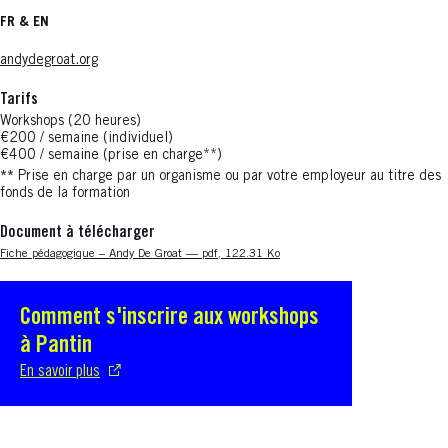
FR & EN
andydegroat.org
Tarifs
Workshops (20 heures)
€200 / semaine (individuel)
€400 / semaine (prise en charge**)
**
Prise en charge par un organisme ou par votre employeur au titre des
fonds de la formation
Document à télécharger
Nouvelle fenêtre
Fiche pédagogique – Andy De Groat — pdf, 122.31 Ko
Comment s'inscrire aux workshops
S'ouvre dans une nouvelle fenêtre
à Pantin
En savoir plus