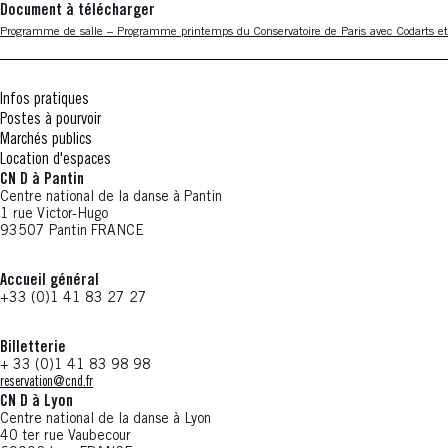
Document à télécharger
Nouvelle fenêtre
Programme de salle – Programme printemps du Conservatoire de Paris avec Codarts et
Infos pratiques
Postes à pourvoir
Marchés publics
Location d'espaces
CN D à Pantin
Centre national de la danse à Pantin
1 rue Victor-Hugo
93507 Pantin FRANCE
Accueil général
+33 (0)1 41 83 27 27
Billetterie
+ 33 (0)1 41 83 98 98
reservation@cnd.fr
CN D à Lyon
Centre national de la danse à Lyon
40 ter rue Vaubecour