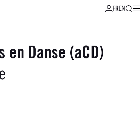
Reche
FR
EN
s en Danse (aCD)
e