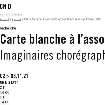
Aller
au
contenu
Fil d'ariane
Voir le Fil d'Ariane
principal
Accueil
/
Agenda
/
Carte blanche à l’association des Chercheurs en Danse (aCD)
recherche
Carte blanche à l’ass
Imaginaires chorégraph
02 > 06.11.21
CN D à Lyon
2.11
14:00
3.11
14:00