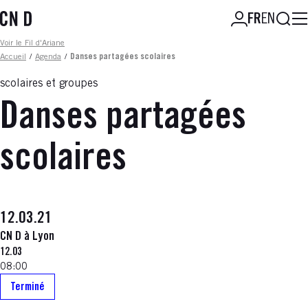
Aller
Reche
FR
EN
au
contenu
Fil d'ariane
Voir le Fil d'Ariane
principal
Accueil
/
Agenda
/
Danses partagées scolaires
scolaires et groupes
Danses partagées
scolaires
12.03.21
CN D à Lyon
12.03
08:00
Terminé