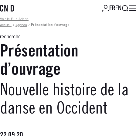
Aller
Reche
FR
EN
au
contenu
Fil d'ariane
Voir le Fil d'Ariane
principal
Accueil
/
Agenda
/
Présentation d’ouvrage
recherche
Présentation
d’ouvrage
Nouvelle histoire de la
danse en Occident
22.09.20