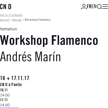
Aller
Reche
FR
EN
au
contenu
Fil d'ariane
Voir le Fil d'Ariane
principal
Accueil
/
Agenda
/
Workshop Flamenco
formation
Workshop Flamenco
Andrés Marín
16 + 17.11.17
CN D à Pantin
16.11
14:00
17.11
14:00