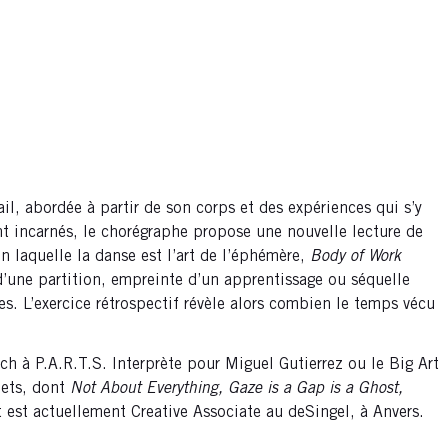
l, abordée à partir de son corps et des expériences qui s’y
t incarnés, le chorégraphe propose une nouvelle lecture de
n laquelle la danse est l’art de l’éphémère,
Body of Work
’une partition, empreinte d’un apprentissage ou séquelle
. L’exercice rétrospectif révèle alors combien le temps vécu
rch à P.A.R.T.S. Interprète pour Miguel Gutierrez ou le Big Art
jets, dont
Not About Everything, Gaze is a Gap is a Ghost,
et est actuellement Creative Associate au deSingel, à Anvers.