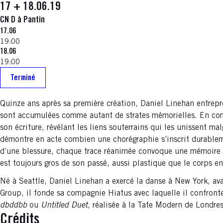
17 + 18.06.19
CN D à Pantin
17.06
19:00
18.06
19:00
Terminé
Quinze ans après sa première création, Daniel Linehan entrepre
sont accumulées comme autant de strates mémorielles. En comp
son écriture, révélant les liens souterrains qui les unissent m
démontre en acte combien une chorégraphie s’inscrit durablem
d’une blessure, chaque trace réanimée convoque une mémoire ph
est toujours gros de son passé, aussi plastique que le corps en
Né à Seattle, Daniel Linehan a exercé la danse à New York, avan
Group, il fonde sa compagnie Hiatus avec laquelle il confronte 
dbddbb
ou
Untitled Duet
, réalisée à la Tate Modern de Londres
Crédits