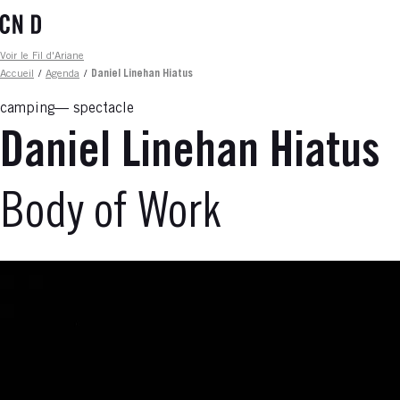
Aller
au
contenu
Fil d'ariane
Voir le Fil d'Ariane
principal
Accueil
/
Agenda
/
Daniel Linehan Hiatus
camping
spectacle
Daniel Linehan Hiatus
Body of Work