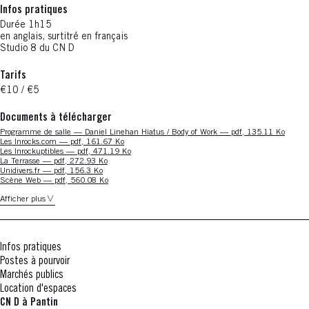
Infos pratiques
Durée 1h15
en anglais, surtitré en français
Studio 8 du CN D
Tarifs
€10 / €5
Documents à télécharger
Nouvelle fenêtre
Programme de salle — Daniel Linehan Hiatus / Body of Work — pdf, 135.11 Ko
Nouvelle fenêtre
Les Inrocks.com — pdf, 161.67 Ko
Nouvelle fenêtre
Les Inrockuptibles — pdf, 471.19 Ko
Nouvelle fenêtre
La Terrasse — pdf, 272.93 Ko
Nouvelle fenêtre
Unidivers.fr — pdf, 156.3 Ko
Nouvelle fenêtre
Scène Web — pdf, 560.08 Ko
Afficher plus
Infos pratiques
Postes à pourvoir
Marchés publics
Location d'espaces
CN D à Pantin