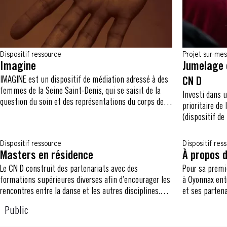
Dispositif ressource
Projet sur-me
Imagine
Jumelage e
IMAGINE est un dispositif de médiation adressé à des
CN D
femmes de la Seine Saint-Denis, qui se saisit de la
Investi dans u
question du soin et des représentations du corps de la
prioritaire de
femme dans la société.
(dispositif de
CN D a déploy
des jeunes et 
Dispositif ressource
Dispositif res
kids et 360°, 
Masters en résidence
À propos 
5 écoles éléme
Le CN D construit des partenariats avec des
Pour sa premiè
dispositif As
formations supérieures diverses afin d’encourager les
à Oyonnax ent
des journées 
rencontres entre la danse et les autres disciplines.
et ses parten
ans, des actio
Ces projets se construisent à trois avec l’enseignant,
Centre Culture
supérieures e
Public
l’artiste intervenant et l’équipe du CN D. Ils prennent
exposition ai
actions resso
alors des géométries variables mais ont comme point
un bal. Avec 