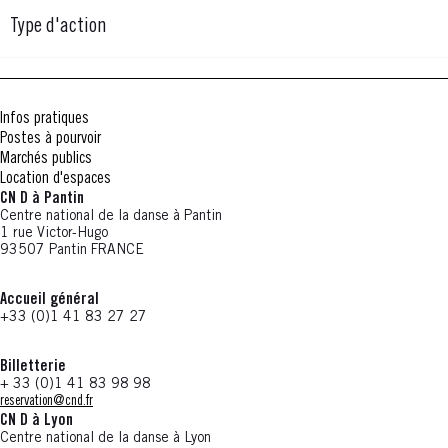
programmées 
commun d’amener une réflexion sensible, et souvent
nouveau proje
Type d'action
formation de 
nouvelle pour l’étudiant, sur le rapport entre leur
destination de
Passeurs cult
domaine de formation, le corps et le geste. Ces
saison et en l
années (2022-
projets s’articulent autour de différents formats
choisi, le CN 
culturel prend
adaptés à chaque parcours : temps de pratique avec
danse sous fo
avec des parte
Infos pratiques
un artiste, temps de médiation (recherches en
activités men
développé des 
Postes à pourvoir
médiathèque, analyse d’œuvres) et parcours culturel
Marchés publics
(visites d’expositions, spectacles, rencon- tres avec
Location d'espaces
des artistes). Ces immersions au CN D déplacent et
CN D à Pantin
nourrissent les recherches des étudiants en leur
Centre national de la danse à Pantin
1 rue Victor-Hugo
proposant de nouveaux outils d’analyse, d’observation
93507 Pantin FRANCE
et de réflexion sur leur environnement.
Accueil général
+33 (0)1 41 83 27 27
Billetterie
+ 33 (0)1 41 83 98 98
reservation@cnd.fr
CN D à Lyon
Centre national de la danse à Lyon