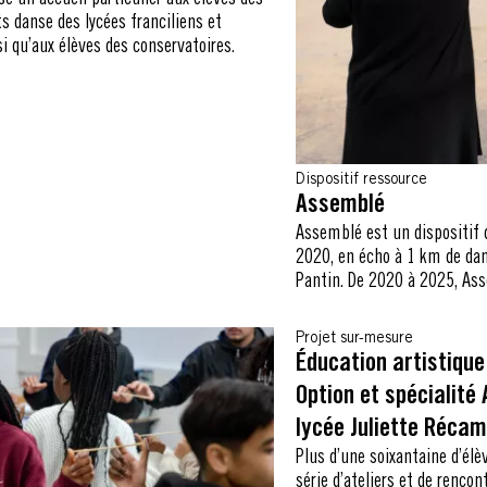
e un accueil particulier aux élèves des
 danse des lycées franciliens et
i qu’aux élèves des conservatoires.
Dispositif ressource
Assemblé
Assemblé est un dispositif 
2020, en écho à 1 km de dan
Pantin. De 2020 à 2025, As
année des habitants d’une vi
partager des danses et créer
Projet sur-mesure
Éducation artistique 
Option et spécialité
lycée Juliette Récam
Plus d’une soixantaine d’élè
série d’ateliers et de rencon