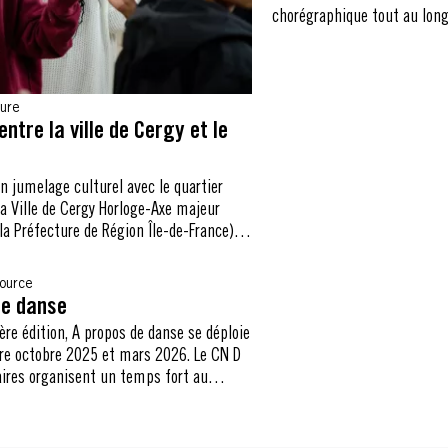
chorégraphique tout au long
Lyon. Ce parcours est compl
spectacles proposée par la M
sure
ntre la ville de Cergy et le
n jumelage culturel avec le quartier
 la Ville de Cergy Horloge-Axe majeur
 la Préfecture de Région Île-de-France), le
é sur 3 années des actions à destination
des habitants : les dispositifs Caravane
source
histoires de danse en un jour au sein de
de danse
ntaires, 1 collège et 1 lycée, le
re édition, À propos de danse se déploie
semblé pour des habitantes et habitants,
re octobre 2025 et mars 2026. Le CN D
de découverte métiers pour les 16-25
aires organisent un temps fort au
ns avec les universités et écoles
l Aragon : ateliers, projections de films,
t des parcours de spectateur. Des
nsi qu’une parade avant de conclure avec
urces et formations ont également été
À propos de danse, le CN D imagine un