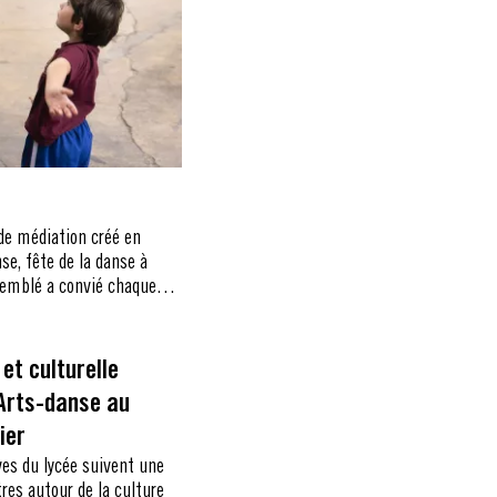
de médiation créé en
se, fête de la danse à
semblé a convié chaque
lle à se rencontrer,
 une danse collective.
et culturelle
 Arts-danse au
ier
ves du lycée suivent une
tres autour de la culture