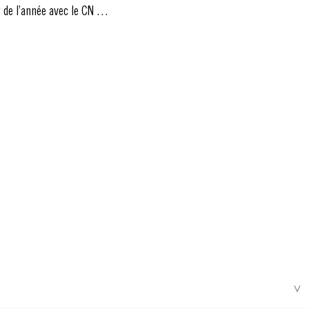
 de l’année avec le CN D à
été d’une sélection de
aison de la danse de Lyon.