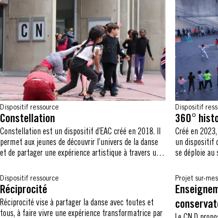
Dispositif ressource
Dispositif res
Constellation
360° histo
Constellation est un dispositif d’EAC créé en 2018. Il
Créé en 2023,
permet aux jeunes de découvrir l’univers de la danse
un dispositif 
et de partager une expérience artistique à travers une
se déploie au 
question-thématique commune : « Comment j’habite
et 2nd degré.
mon corps par la danse ? ».
Dispositif ressource
Projet sur-me
Réciprocité
Enseignem
Réciprocité vise à partager la danse avec toutes et
conservat
tous, à faire vivre une expérience transformatrice par