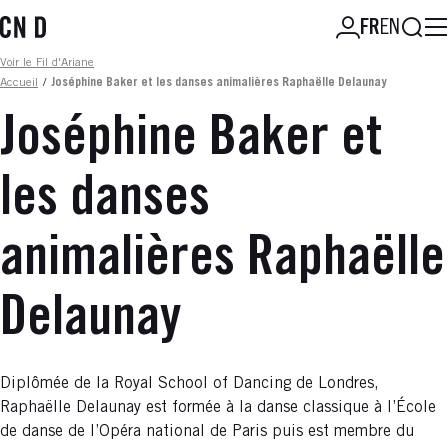
Aller
Reche
FR
EN
au
contenu
Fil d'ariane
Voir le Fil d'Ariane
principal
Accueil
/
Joséphine Baker et les danses animalières Raphaëlle Delaunay
Joséphine Baker et
les danses
animalières Raphaëlle
Delaunay
Diplômée de la Royal School of Dancing de Londres,
Raphaëlle Delaunay est formée à la danse classique à l’École
de danse de l’Opéra national de Paris puis est membre du