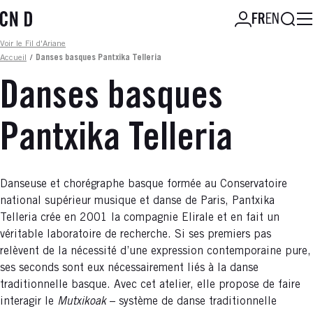
Aller
Reche
FR
EN
au
contenu
Fil d'ariane
Voir le Fil d'Ariane
principal
Accueil
/
Danses basques Pantxika Telleria
Danses basques
Pantxika Telleria
Danseuse et chorégraphe basque formée au Conservatoire
national supérieur musique et danse de Paris, Pantxika
Telleria crée en 2001 la compagnie Elirale et en fait un
véritable laboratoire de recherche. Si ses premiers pas
relèvent de la nécessité d’une expression contemporaine pure,
ses seconds sont eux nécessairement liés à la danse
traditionnelle basque. Avec cet atelier, elle propose de faire
interagir le
Mutxikoak
– système de danse traditionnelle