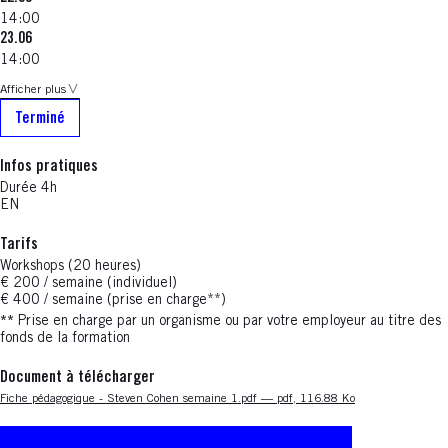
14:00
23.06
14:00
Afficher plus
Terminé
Infos pratiques
Durée 4h
EN
Tarifs
Workshops (20 heures)
€ 200 / semaine (individuel)
€ 400 / semaine (prise en charge**)
**
Prise en charge par un organisme ou par votre employeur au titre des
fonds de la formation
Document à télécharger
Nouvelle fenêtre
Fiche pédagogique - Steven Cohen semaine 1.pdf — pdf, 116.88 Ko