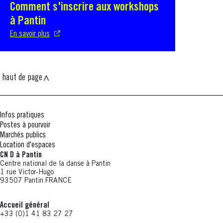
Comment s'inscrire aux workshops
S'ouvre dans une nouvelle fenêtre
à Pantin
En savoir plus
haut de page
Infos pratiques
Postes à pourvoir
Marchés publics
Location d'espaces
CN D à Pantin
Centre national de la danse à Pantin
1 rue Victor-Hugo
93507 Pantin FRANCE
Accueil général
+33 (0)1 41 83 27 27