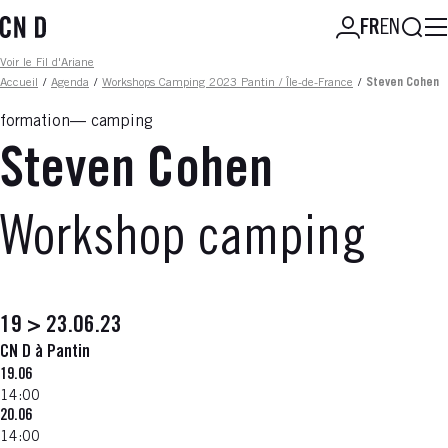
Aller
Reche
FR
EN
au
contenu
Fil d'ariane
Voir le Fil d'Ariane
principal
Accueil
/
Agenda
/
Workshops Camping 2023 Pantin / Île-de-France
/
Steven Cohen
formation
camping
Steven Cohen
Workshop camping
19 > 23.06.23
CN D à Pantin
19.06
14:00
20.06
14:00