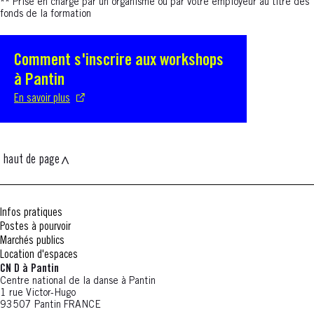
**
Prise en charge par un organisme ou par votre employeur au titre des
fonds de la formation
Comment s'inscrire aux workshops
S'ouvre dans une nouvelle fenêtre
à Pantin
En savoir plus
haut de page
Infos pratiques
Postes à pourvoir
Marchés publics
Location d'espaces
CN D à Pantin
Centre national de la danse à Pantin
1 rue Victor-Hugo
93507 Pantin FRANCE