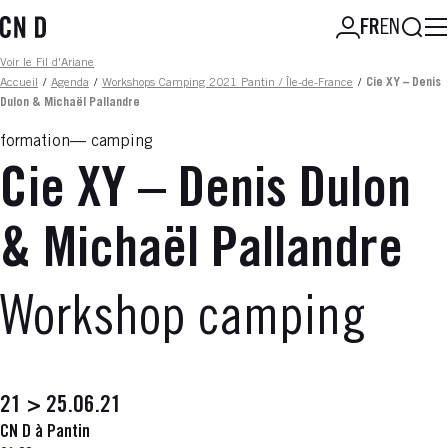
Aller
Reche
FR
EN
au
contenu
Fil d'ariane
Voir le Fil d'Ariane
principal
Accueil
/
Agenda
/
Workshops Camping 2021 Pantin / Île-de-France
/
Cie XY – Denis
Dulon & Michaël Pallandre
formation
camping
Cie XY – Denis Dulon
& Michaël Pallandre
Workshop camping
21 > 25.06.21
CN D à Pantin