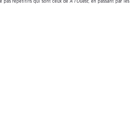
e pas répétitifs qui sont ceux de
À l’Ouest
, en passant par les