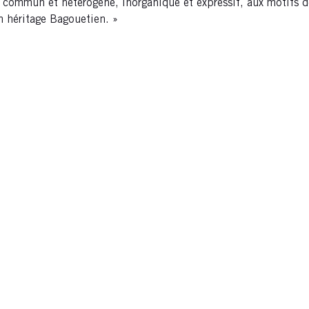
is commun et hétérogène, inorganique et expressif, aux motifs d
n héritage Bagouetien. »