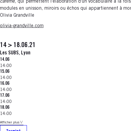
carême
, qui permettent l'élaboration d'un vocabulaire à la fo
modules en unisson, miroirs ou échos qui appartiennent à mo
Olivia Grandville
olivia-grandville.com
14 > 18.06.21
Les SUBS, Lyon
14.06
14:00
15.06
14:00
16.06
14:00
17.06
14:00
18.06
14:00
Afficher plus