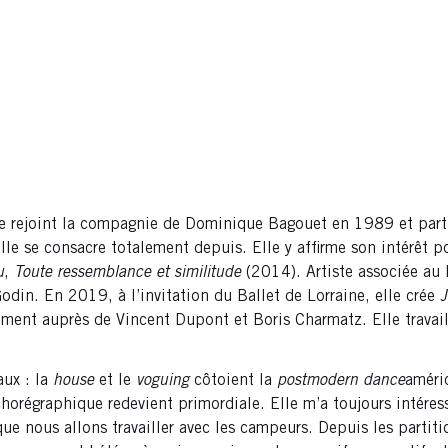
lle rejoint la compagnie de Dominique Bagouet en 1989 et parti
le se consacre totalement depuis. Elle y affirme son intérêt p
u
,
Toute ressemblance et similitude
(2014). Artiste associée au 
odin. En 2019, à l’invitation du Ballet de Lorraine, elle crée
J
mment auprès de Vincent Dupont et Boris Charmatz. Elle travail
aux : la
house
et le
voguing
côtoient la
postmodern dance
améric
orégraphique redevient primordiale. Elle m’a toujours intéressée
 que nous allons travailler avec les campeurs. Depuis les parti