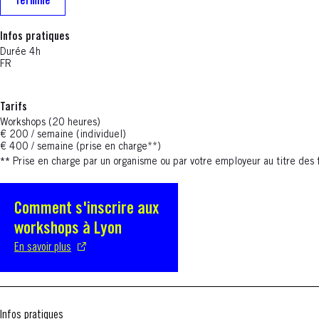
Terminé
Infos pratiques
Durée 4h
FR
Tarifs
Workshops (20 heures)
€ 200 / semaine (individuel)
€ 400 / semaine (prise en charge**)
**
Prise en charge par un organisme ou par votre employeur au titre des 
Comment s'inscrire aux
S'ouvre dans une nouvelle fenêtre
workshops à Lyon
En savoir plus
Infos pratiques