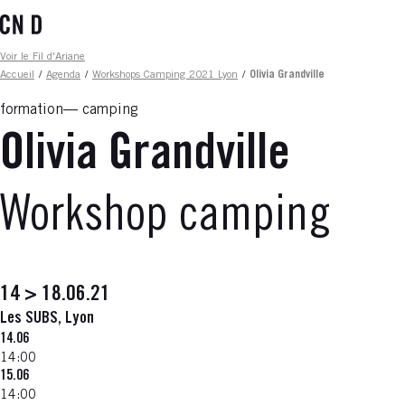
Aller
au
contenu
Fil d'ariane
Voir le Fil d'Ariane
principal
Accueil
/
Agenda
/
Workshops Camping 2021 Lyon
/
Olivia Grandville
formation
camping
Olivia Grandville
Workshop camping
14 > 18.06.21
Les SUBS, Lyon
14.06
14:00
15.06
14:00