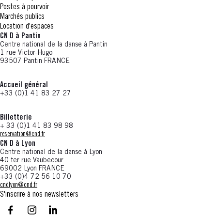
Postes à pourvoir
Marchés publics
Location d'espaces
CN D à Pantin
Centre national de la danse à Pantin
1 rue Victor-Hugo
93507 Pantin FRANCE
Accueil général
+33 (0)1 41 83 27 27
Billetterie
+ 33 (0)1 41 83 98 98
reservation@cnd.fr
CN D à Lyon
Centre national de la danse à Lyon
40 ter rue Vaubecour
69002 Lyon FRANCE
+33 (0)4 72 56 10 70
cndlyon@cnd.fr
S'inscrire à nos newsletters
facebook - CN D - Nouvelle fenêtre
instagram - CN D - Nouvelle fenêtre
LinkedIn - CN D - Nouvelle fenêtre