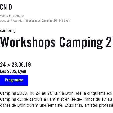
Aller
au
contenu
Fil d'ariane
Voir le Fil d'Ariane
principal
Accueil
/
Agenda
/
Workshops Camping 2019 à Lyon
camping
Workshops Camping 2
24 > 28.06.19
Les SUBS, Lyon
Programme
Camping 2019, du 24 au 28 juin à Lyon, est la cinquième édit
Camping qui se déroule à Pantin et en Île-de-France du 17 au 
danse de Lyon durant une semaine. Étudiants, artistes profess