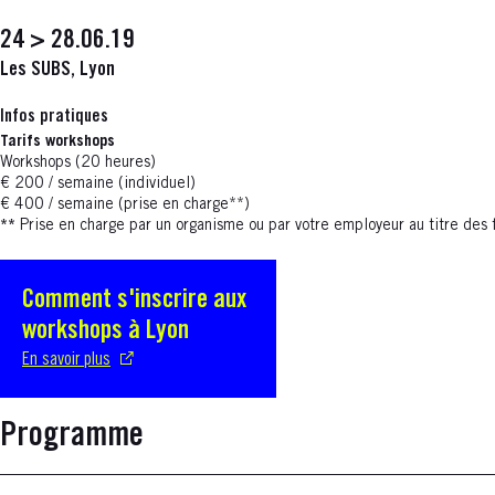
24 > 28.06.19
Les SUBS, Lyon
Infos pratiques
Tarifs workshops
Workshops (20 heures)
€ 200 / semaine (individuel)
€ 400 / semaine (prise en charge**)
**
Prise en charge par un organisme ou par votre employeur au titre des 
Comment s'inscrire aux
S'ouvre dans une nouvelle fenêtre
workshops à Lyon
En savoir plus
Programme