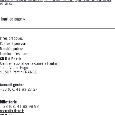
Nouvelle fenêtre
Bulletin d'inscription — Workshop Emma Mouton / Compagnie Emanuel Gat — pdf,
97.98 Ko
haut de page
Infos pratiques
Postes à pourvoir
Marchés publics
Location d'espaces
CN D à Pantin
Centre national de la danse à Pantin
1 rue Victor-Hugo
93507 Pantin FRANCE
Accueil général
+33 (0)1 41 83 27 27
Billetterie
+ 33 (0)1 41 83 98 98
reservation@cnd.fr