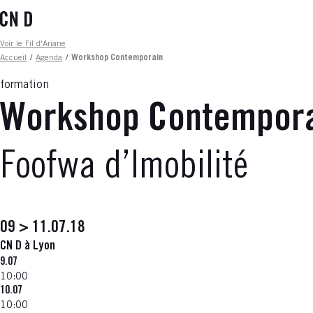
Aller
au
contenu
Fil d'ariane
Voir le Fil d'Ariane
principal
Accueil
/
Agenda
/
Workshop Contemporain
formation
Workshop Contempor
Foofwa d’Imobilité
09 > 11.07.18
CN D à Lyon
9.07
10:00
10.07
10:00