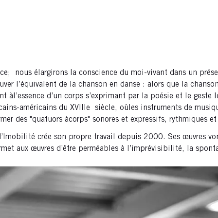
ence; nous élargirons la conscience du moi-vivant dans un pré
uver l’équivalent de la chanson en danse : alors que la chanso
àl’essence d’un corps s’exprimant par la poésie et le geste l
ains-américains du XVIIIe siècle, oùles instruments de musiqu
ormer des "quatuors àcorps" sonores et expressifs, rythmiques e
Imobilité crée son propre travail depuis 2000. Ses œuvres vo
met aux œuvres d’être perméables à l’imprévisibilité, la spontan