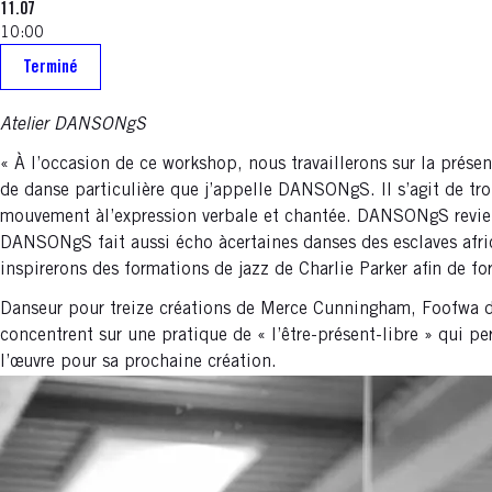
11.07
10:00
Terminé
Atelier DANSONgS
« À l’occasion de ce workshop, nous travaillerons sur la prés
de danse particulière que j’appelle DANSONgS. Il s’agit de tro
mouvement àl’expression verbale et chantée. DANSONgS revient 
DANSONgS fait aussi écho àcertaines danses des esclaves afric
inspirerons des formations de jazz de Charlie Parker afin de f
Danseur pour treize créations de Merce Cunningham, Foofwa d’
concentrent sur une pratique de « l’être-présent-libre » qui per
l’œuvre pour sa prochaine création.