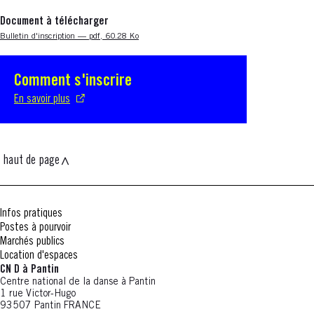
Document à télécharger
Nouvelle fenêtre
Bulletin d'inscription — pdf, 60.28 Ko
Comment s'inscrire
S'ouvre dans une nouvelle fenêtre
En savoir plus
haut de page
Infos pratiques
Postes à pourvoir
Marchés publics
Location d'espaces
CN D à Pantin
Centre national de la danse à Pantin
1 rue Victor-Hugo
93507 Pantin FRANCE