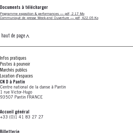
Documents à télécharger
Nouvelle fenêtre
Programme exposition & performances — pdf, 2.17 Mo
Nouvelle fenêtre
Communiqué de presse Week-end Ouverture — pdf, 422.05 Ko
haut de page
Infos pratiques
Postes à pourvoir
Marchés publics
Location d'espaces
CN D à Pantin
Centre national de la danse à Pantin
1 rue Victor-Hugo
93507 Pantin FRANCE
Accueil général
+33 (0)1 41 83 27 27
Billetterie