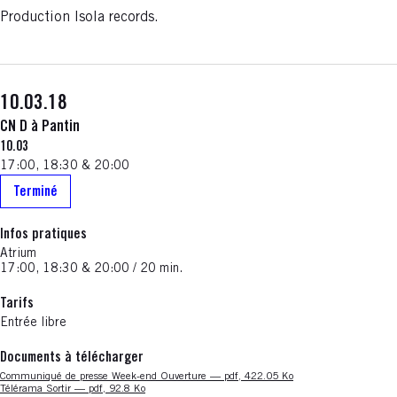
Production Isola records.
10.03.18
CN D à Pantin
10.03
17:00, 18:30 & 20:00
Terminé
Infos pratiques
Atrium
17:00, 18:30 & 20:00 / 20 min.
Tarifs
Entrée libre
Documents à télécharger
Nouvelle fenêtre
Communiqué de presse Week-end Ouverture — pdf, 422.05 Ko
Nouvelle fenêtre
Télérama Sortir — pdf, 92.8 Ko