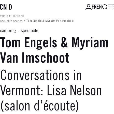
Aller
Reche
FR
EN
au
contenu
Fil d'ariane
Voir le Fil d'Ariane
principal
Accueil
/
Agenda
/
Tom Engels & Myriam Van Imschoot
camping
spectacle
Tom Engels & Myriam
Van Imschoot
Conversations in
Vermont: Lisa Nelson
(salon d’écoute)