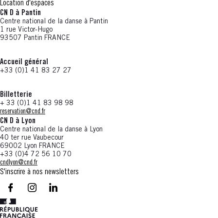
Location d'espaces
CN D à Pantin
Centre national de la danse à Pantin
1 rue Victor-Hugo
93507 Pantin FRANCE
Accueil général
+33 (0)1 41 83 27 27
Billetterie
+ 33 (0)1 41 83 98 98
reservation@cnd.fr
CN D à Lyon
Centre national de la danse à Lyon
40 ter rue Vaubecour
69002 Lyon FRANCE
+33 (0)4 72 56 10 70
cndlyon@cnd.fr
S'inscrire à nos newsletters
facebook - CN D - Nouvelle fenêtre
instagram - CN D - Nouvelle fenêtre
LinkedIn - CN D - Nouvelle fenêtre