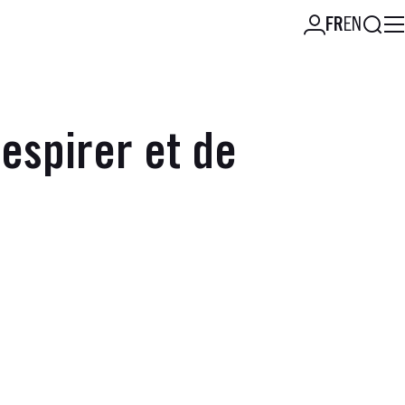
Reche
FR
EN
respirer et de