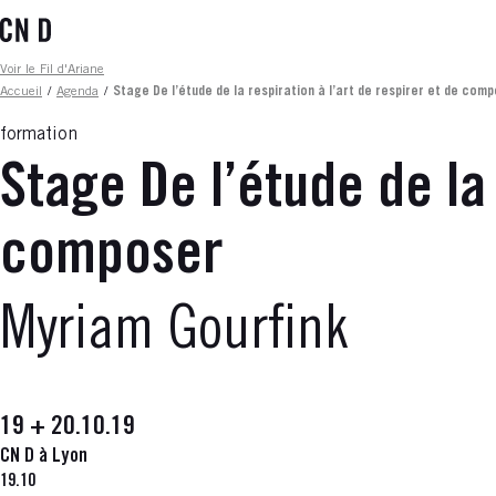
Aller
au
contenu
Fil d'ariane
Voir le Fil d'Ariane
principal
Accueil
/
Agenda
/
Stage De l’étude de la respiration à l’art de respirer et de com
formation
Stage De l’étude de la 
composer
Myriam Gourfink
19 + 20.10.19
CN D à Lyon
19.10