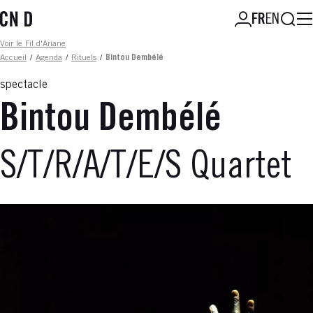
Aller
Reche
FR
EN
au
contenu
Fil d'ariane
Voir le Fil d'Ariane
principal
Accueil
/
Agenda
/
Rituels
/
Bintou Dembélé
spectacle
Bintou Dembélé
S/T/R/A/T/E/S Quartet