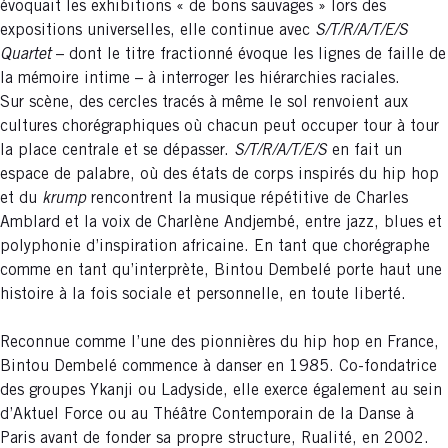
évoquait les exhibitions « de bons sauvages » lors des
expositions universelles, elle continue avec
S/T/R/A/T/E/S
Quartet
– dont le titre fractionné évoque les lignes de faille de
la mémoire intime –
à interroger les hiérarchies raciales.
Sur scène, des cercles tracés à même le sol renvoient aux
cultures chorégraphiques où chacun peut occuper tour à tour
la place centrale et se dépasser.
S/T/R/A/T/E/S
en fait un
espace de palabre, où des états de corps inspirés du hip hop
et du
krump
rencontrent la musique répétitive de Charles
Amblard et la voix de Charlène Andjembé, entre jazz, blues et
polyphonie d’inspiration africaine. En tant que chorégraphe
comme en tant qu’interprète, Bintou Dembelé porte haut une
histoire à la fois sociale et personnelle, en toute liberté.
Reconnue comme l’une des pionnières du hip hop en France,
Bintou Dembelé commence à danser en 1985. Co-fondatrice
des groupes Ykanji ou Ladyside, elle exerce également au sein
d’Aktuel Force ou au Théâtre Contemporain de la Danse à
Paris avant de fonder sa propre structure, Rualité, en 2002.