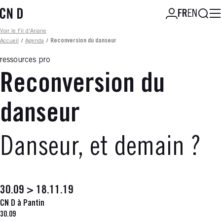
Aller
Reche
FR
EN
au
contenu
Fil d'ariane
Voir le Fil d'Ariane
principal
Accueil
/
Agenda
/
Reconversion du danseur
ressources pro
Reconversion du
danseur
Danseur, et demain ?
30.09 > 18.11.19
CN D à Pantin
30.09