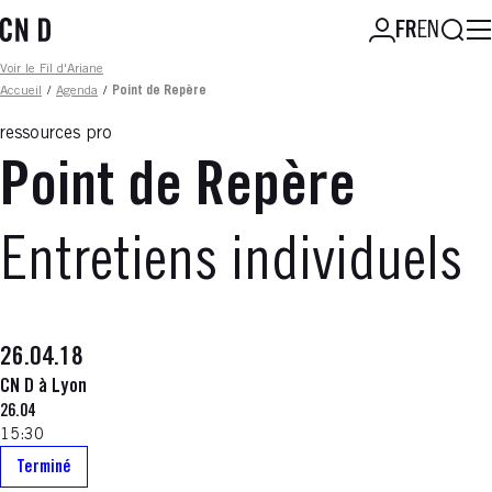
Aller
Reche
FR
EN
au
contenu
Fil d'ariane
Voir le Fil d'Ariane
principal
Accueil
/
Agenda
/
Point de Repère
ressources pro
Point de Repère
Entretiens individuels
26.04.18
CN D à Lyon
26.04
15:30
Terminé