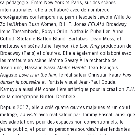
sa pédagogie. Entre New York et Paris, sur des scènes
internationales, elle a collaboré avec de nombreux
chorégraphes contemporains, parmi lesquels Jawole Willa Jo
Zollar/Urban Bush Women, Bill T. Jones
FELA!
à Broadway,
Irène Tassembedo, Robyn Orlin, Nathalie Pubellier, Anne
Collod, Stefanie Batten Bland, Bartabas, Dean Moss, et
metteuse en scène Julie Taymor
The Lion King
production de
Broadway (Paris) et d’autres. Elle a également collaboré avec
les metteurs en scène Jérôme Savary À la recherche de
Joséphine, Hassane Kassi
Maître Harold
, Jean-François
Auguste
Love is in the hair
, le réalisateur Christian Faure
Fais
danser la poussière
et l’artiste visuel Jean-Paul Goude.
Kamuyu a aussi été conseillère artistique pour la création
Z.H.
de la chorégraphe Bintou Dembélé .
Depuis 2017, elle a créé quatre œuvres majeures et un court
métrage,
La visite
avec réalisateur par Tommy Pascal, ainsi que
des adaptations pour des espaces non conventionnels, le
jeune public, et pour les personnes sourdes/malentendantes