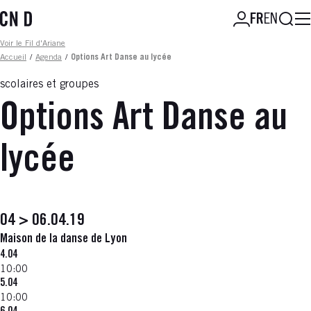
Aller
Reche
FR
EN
au
contenu
Fil d'ariane
Voir le Fil d'Ariane
principal
Accueil
/
Agenda
/
Options Art Danse au lycée
scolaires et groupes
Options Art Danse au
lycée
04 > 06.04.19
Maison de la danse de Lyon
4.04
10:00
5.04
10:00