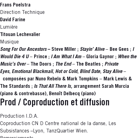
Frans Poelstra
Direction Technique
David Farine
Lumière
Titouan Lechevalier
Musique
Song For Our Ancestors
– Steve Miller ;
Stayin’ Alive
–
Bee Gees ;
I
Would Die 4 U
–
Prince ;
I Am What I Am
–
Gloria Gaynor ;
When the
Music’s Over
–
The Doors ;
The End
–
The Beatles ;
Private
Eyes
,
Emotional Blackmail
,
Hot or Cold
,
Blind Date
,
Stay Alive
–
composées par Nuno Rebelo & Mark Tompkins
–
Mark Lewis &
The Standards ;
Is That All There Is,
arrangement Sarah Murcia
(piano & contrebasse), Benoît Delbecq (piano)
Prod / Coproduction et diffusion
Production I.D.A.
Coproduction CN D Centre national de la danse, Les
Subsistances –Lyon, TanzQuartier Wien.