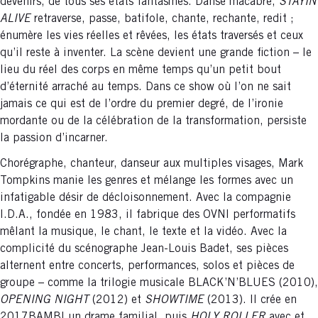
devenirs, de tous ses états fantasmés. Danse macabre,
STAYIN
ALIVE
retraverse, passe, batifole, chante, rechante, redit ;
énumère les vies réelles et rêvées, les états traversés et ceux
qu’il reste à inventer. La scène devient une grande fiction – le
lieu du réel des corps en même temps qu’un petit bout
d’éternité arraché au temps. Dans ce show où l’on ne sait
jamais ce qui est de l’ordre du premier degré, de l’ironie
mordante ou de la célébration de la transformation, persiste
la passion d’incarner.
Chorégraphe, chanteur, danseur aux multiples visages, Mark
Tompkins manie les genres et mélange les formes avec un
infatigable désir de décloisonnement. Avec la compagnie
I.D.A., fondée en 1983, il fabrique des OVNI performatifs
mêlant la musique, le chant, le texte et la vidéo. Avec la
complicité du scénographe Jean-Louis Badet, ses pièces
alternent entre concerts, performances, solos et pièces de
groupe – comme la trilogie musicale BLACK’N’BLUES (2010),
OPENING NIGHT
(2012) et
SHOWTIME
(2013). Il crée en
2017BAMBI un drame familial, puis
HOLY ROLLER
avec et