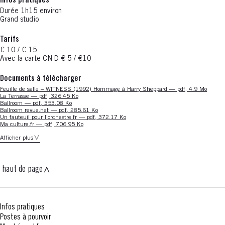
Infos pratiques
Durée 1h15 environ
Grand studio
Tarifs
€ 10 / € 15
Avec la carte CN D € 5 / €10
Documents à télécharger
Nouvelle fenêtre
Feuille de salle – WITNESS (1992) Hommage à Harry Sheppard — pdf, 4.9 Mo
Nouvelle fenêtre
La Terrasse — pdf, 326.45 Ko
Nouvelle fenêtre
Ballroom — pdf, 353.08 Ko
Nouvelle fenêtre
Ballroom revue.net — pdf, 285.61 Ko
Nouvelle fenêtre
Un fauteuil pour l'orchestre.fr — pdf, 372.17 Ko
Nouvelle fenêtre
Ma culture.fr — pdf, 706.95 Ko
Afficher plus
haut de page
Infos pratiques
Postes à pourvoir