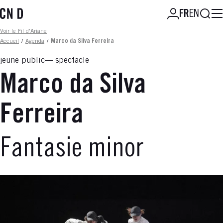
Aller
Reche
FR
EN
au
contenu
Fil d'ariane
Voir le Fil d'Ariane
principal
Accueil
/
Agenda
/
Marco da Silva Ferreira
jeune public
spectacle
Marco da Silva
Ferreira
Fantasie minor