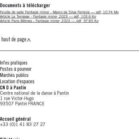
Documents à télécharger
Nouvelle fenêtre
Feuille de salle Fantasie minor - Marco da Silva Ferreira — pdf, 10.74 Mo
Nouvelle fenêtre
Article La Terrasse - Fantasie minor, 2023 — pdf, 103.6 Ko
Nouvelle fenêtre
Article Paris Mômes - Fantasie minor, 2023 — pdf, 97.85 Ko
haut de page
Infos pratiques
Postes à pourvoir
Marchés publics
Location d'espaces
CN D à Pantin
Centre national de la danse à Pantin
1 rue Victor-Hugo
93507 Pantin FRANCE
Accueil général
+33 (0)1 41 83 27 27