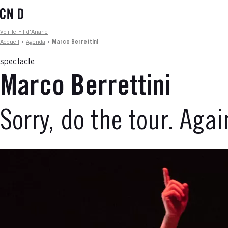
Aller
au
contenu
Fil d'ariane
Voir le Fil d'Ariane
principal
Accueil
/
Agenda
/
Marco Berrettini
spectacle
Marco Berrettini
Sorry, do the tour. Agai