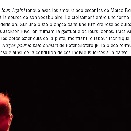
 tour. Again!
renoue avec les amours adolescentes de Marco Ber
à la source de son vocabulaire. Le croisement entre une forme
todérision. Sur une piste plongée dans une lumière rose acidulé
Jackson Five, en mimant la gestuelle de leurs icônes. L’activa
 les bords extérieurs de la piste, montrant le labeur technique
i
Règles pour le parc humain
de Peter Sloterdijk, la pièce formu
 désole ainsi de la condition de ces individus forcés à la dans