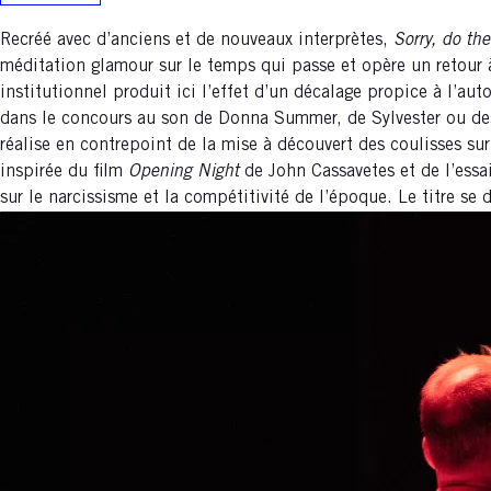
Recréé avec d’anciens et de nouveaux interprètes,
Sorry, do the
méditation glamour sur le temps qui passe et opère un retour 
institutionnel produit ici l’effet d’un décalage propice à l’au
dans le concours au son de Donna Summer, de Sylvester ou des 
réalise en contrepoint de la mise à découvert des coulisses sur
inspirée du film
Opening Night
de John Cassavetes et de l’essa
sur le narcissisme et la compétitivité de l’époque. Le titre se