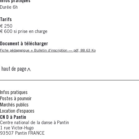
Infos pratiques
Durée 6h
Tarifs
€ 250
€ 600 si prise en charge
Document à télécharger
Nouvelle fenêtre
Fiche pédagogique + Bulletin d'inscription — pdf, 88.63 Ko
haut de page
Infos pratiques
Postes à pourvoir
Marchés publics
Location d'espaces
CN D à Pantin
Centre national de la danse à Pantin
1 rue Victor-Hugo
93507 Pantin FRANCE