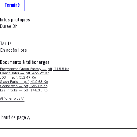
Terminé
Infos pratiques
Durée 3h
Tarifs
En accès libre
Documents à télécharger
Nouvelle fenêtre
Programme Green Factory — pdf, 715.5 Ko
Nouvelle fenêtre
France Inter — pdf, 456.25 Ko
Nouvelle fenêtre
JDD — pdf, 512.47 Ko
Nouvelle fenêtre
Slash Paris — pdf, 415.63 Ko
Nouvelle fenêtre
Scene web — pdf, 659.65 Ko
Nouvelle fenêtre
Les Inrocks — pdf, 146.31 Ko
Afficher plus
haut de page