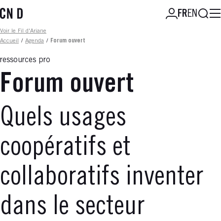
Aller
Reche
FR
EN
au
contenu
Fil d'ariane
Voir le Fil d'Ariane
principal
Accueil
/
Agenda
/
Forum ouvert
ressources pro
Forum ouvert
Quels usages
coopératifs et
collaboratifs inventer
dans le secteur