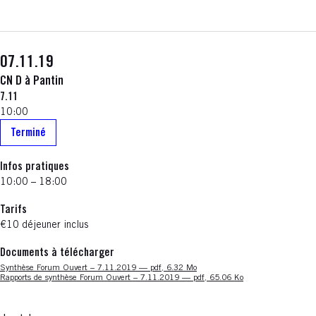
07.11.19
CN D à Pantin
7.11
10:00
Terminé
Infos pratiques
10:00 – 18:00
Tarifs
€10 déjeuner inclus
Documents à télécharger
Nouvelle fenêtre
Synthèse Forum Ouvert – 7.11.2019 — pdf, 6.32 Mo
Nouvelle fenêtre
Rapports de synthèse Forum Ouvert – 7.11.2019 — pdf, 65.06 Ko