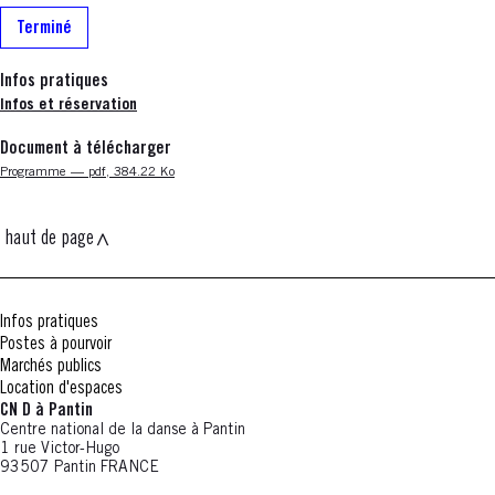
Terminé
Infos pratiques
Infos et réservation
Document à télécharger
Nouvelle fenêtre
Programme — pdf, 384.22 Ko
haut de page
Infos pratiques
Postes à pourvoir
Marchés publics
Location d'espaces
CN D à Pantin
Centre national de la danse à Pantin
1 rue Victor-Hugo
93507 Pantin FRANCE